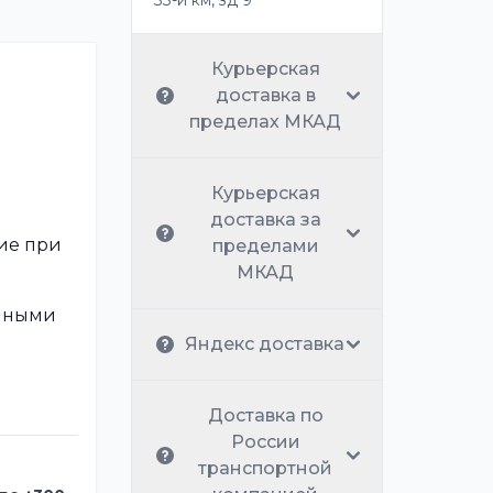
33-й км, зд 9
Курьерская
доставка в
пределах МКАД
Курьерская
доставка за
ие при
пределами
МКАД
анными
Яндекс доставка
Доставка по
России
транспортной