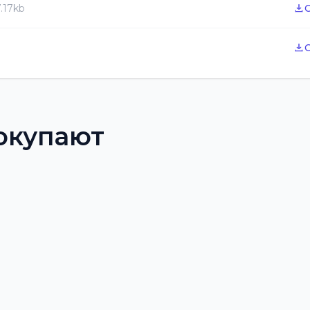
.17kb
окупают
 избранное