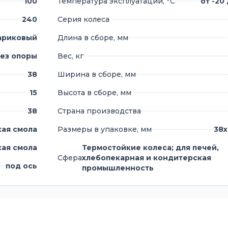
100
Температура эксплуатации, °С
от -20
240
Серия колеса
ариковый
Длина в сборе, мм
ез опоры
Вес, кг
38
Ширина в сборе, мм
15
Высота в сборе, мм
38
Страна производства
ая смола
Размеры в упаковке, мм
38х
ая смола
Термостойкие колеса; для печей,
Сфера
хлебопекарная и кондитерская
под ось
промышленность