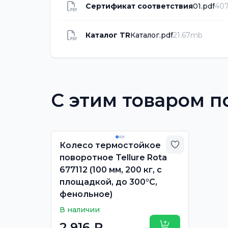
Сертификат соответствия
01.pdf
407
Каталог TR
Каталог.pdf
21.67mb
С этим товаром п
Добавить в
Колесо термостойкое
поворотное Tellure Rota
677112 (100 мм, 200 кг, с
площадкой, до 300°С,
фенольное)
В наличии
2 916 ₽