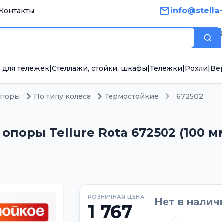
info@stella
Контакты
Пои
 для тележек
|
Стеллажи, стойки, шкафы
|
Тележки
|
Рохли
|
Ве
опоры
По типу колеса
Термостойкие
672502
поры Tellure Rota 672502 (100 мм,
РОЗНИЧНАЯ ЦЕНА
Нет в налич
1 767