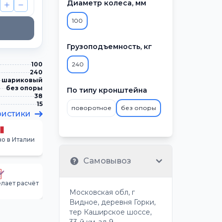
Диаметр колеса, мм
100
Грузоподъемность, кг
100
240
240
шариковый
без опоры
По типу кронштейна
38
15
поворотное
без опоры
ристики
о в Италии
Самовывоз
лает расчёт
Московская обл, г
Видное, деревня Горки,
тер Каширское шоссе,