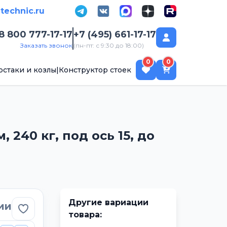
-technic.ru
8 800 777-17-17
+7 (495) 661-17-17
Заказать звонок
(пн-пт: с 9:30 до 18:00)
ск
0
0
рстаки и козлы
|
Конструктор стоек
 240 кг, под ось 15, до
Другие вариации
ии
Добавить в избранное
товара: