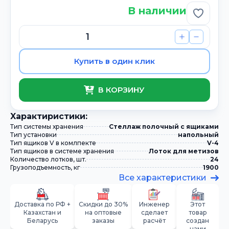
В наличии
Добави
Купить в один клик
В КОРЗИНУ
Xарактиристики:
Тип системы хранения
Стеллаж полочный с ящиками
Тип установки
напольный
Тип ящиков V в комлпекте
V-4
Тип ящиков в системе хранения
Лоток для метизов
Количество лотков, шт.
24
Грузоподъемность, кг
1900
Все характеристики
Доставка по РФ +
Скидки до 30%
Инженер
Этот
Казахстан и
на оптовые
сделает
товар
Беларусь
заказы
расчёт
создан
нами