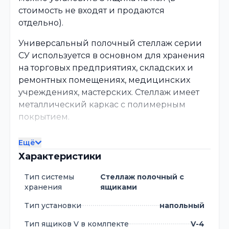
стоимость не входят и продаются
отдельно).
Универсальный полочный стеллаж серии
СУ используется в основном для хранения
на торговых предприятиях, складских и
ремонтных помещениях, медицинских
учреждениях, мастерских. Стеллаж имеет
металлический каркас с полимерным
покрытием.
Полочный стеллаж с ударопрочными
Ещё
ящиками типа V подойдет для хранения
Характеристики
инструмента, деталей, запчастей или
различных мелочей. Стеллаж идет в
Тип системы
Стеллаж полочный с
комплекте с ударостойкими пластиковыми
хранения
ящиками
ящиками серии "V" из полипропилена.
Тип установки
напольный
Цвета ящиков можно указать в заказе.
Тип ящиков V в комлпекте
V-4