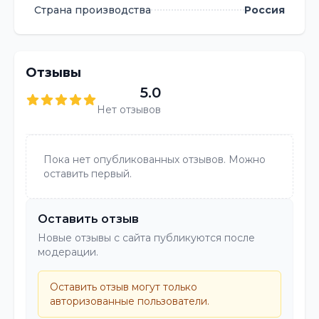
Страна производства
Россия
обзор содержимого;
- Каждый ящик оснащен специальным
кармашком, позволяющим вставить
Отзывы
этикетку для индикации содержимого;
5.0
- Цветовое разнообразие ящиков (красный,
Нет отзывов
желтый, зеленый, синий, серый) позволяет
эффективнее организовывать рабочее
пространство и визуально разделять один
Пока нет опубликованных отзывов. Можно
вид содержимого от другого;
оставить первый.
- Ударопрочные ящики из полипропилена
Оставить отзыв
позволяют хранить как небольшие мелочи
(канцелярские товары, предметы для
Новые отзывы с сайта публикуются после
модерации.
рукоделия) так и метизы, запчасти и даже
тяжелый инструмент.
Оставить отзыв могут только
авторизованные пользователи.