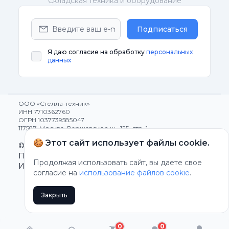
Cкладская техника и оборудование
Подписаться
Я даю согласие на обработку
персональных
данных
ООО «Стелла-техник»
ИНН 7710362760
ОГРН 1037739585047
117587, Москва, Варшавское ш., 125, стр. 1
🍪 Этот сайт использует файлы cookie.
© 1991-2025 Все права защищены
Политика конфиденциальности
Продолжая использовать сайт, вы даете свое
Использование cookie
согласие на
использование файлов cookie
.
Закрыть
0
0