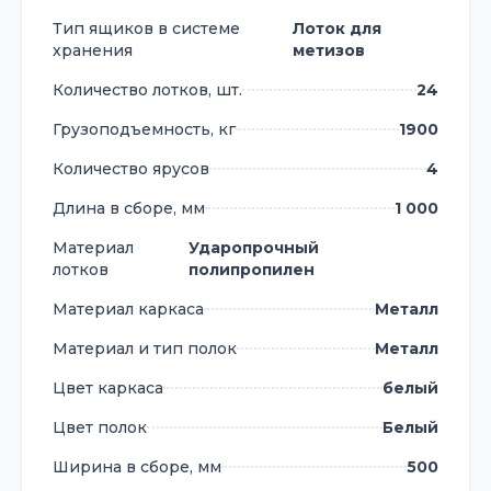
ХАРАКТЕРИСТИКИ:
Тип ящиков в системе
Лоток для
Габариты стеллажа ДхШхВ:
хранения
метизов
1000х500х1900 мм
Количество лотков, шт.
24
Размеры полки: 1000 х 500 мм
Количество полок: 4 шт.
Грузоподъемность, кг
1900
Количество ящиков: 24 шт.
Количество ярусов
4
Материал ящиков: ударопрочный
полипропилен.
Длина в сборе, мм
1 000
Дополнительно можно установить 3
Материал
Ударопрочный
ящика на пол (в стоимость не входят и
лотков
полипропилен
продаются отдельно).
Материал каркаса
Металл
В комплект входит:
Складской ящик V-4 пластиковый (502 х
Материал и тип полок
Металл
305 х 184 мм), 24 шт.
Цвет каркаса
белый
Стойка вертикальная 1900 мм, 4 шт.
Полка 1000х500 мм, г/п 120 кг, 4 шт.
Цвет полок
Белый
ПРЕИМУЩЕСТВА ПЛАСТИКОВЫХ ЛОТКОВ
Ширина в сборе, мм
500
СТЕЛЛА-ТЕХНИК - Хороший визуальный