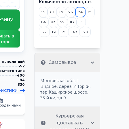
Количество лотков, шт.
55
63
67
76
84
85
РЗИНУ
86
98
99
113
115
122
131
135
148
170
вать в
кторе
напольный
Самовывоз
V-2
рытого типа
400
84
Московская обл, г
330
Видное, деревня Горки,
ристики
тер Каширское шоссе,
33-й км, зд 9
создан нами
Курьерская
доставка в