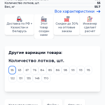
Количество лотков, шт.
55
Вес, кг
55.7
Все характеристики
Доставка по РФ +
Этот
Скидки до 30%
Инженер
Казахстан и
товар
на оптовые
сделает
Беларусь
создан
заказы
расчёт
нами
Другие вариации товара:
Количество лотков, шт.
55
63
67
76
84
85
86
98
99
113
115
122
131
135
148
170