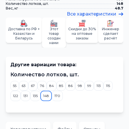
Количество лотков, шт.
148
Вес, кг
48.7
Все характеристики
Доставка по РФ +
Этот
Скидки до 30%
Инженер
Казахстан и
товар
на оптовые
сделает
Беларусь
создан
заказы
расчёт
нами
Другие вариации товара:
Количество лотков, шт.
55
63
67
76
84
85
86
98
99
113
115
122
131
135
148
170