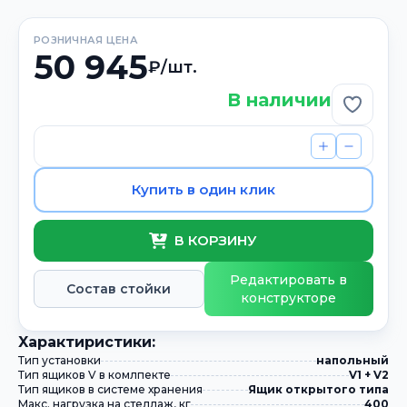
РОЗНИЧНАЯ ЦЕНА
50 945
₽/шт.
В наличии
Добави
Купить в один клик
В КОРЗИНУ
Редактировать в
Состав стойки
конструкторе
Xарактиристики:
Тип установки
напольный
Тип ящиков V в комлпекте
V1 + V2
Тип ящиков в системе хранения
Ящик открытого типа
Макс. нагрузка на стеллаж, кг
400