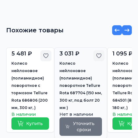
Похожие товары
5 481 ₽
3 031 ₽
1 095 ₽
Добавить в избранное
Добавить в из
Колесо
Колесо
Колесо
нейлоновое
нейлоновое
нейлоново
(полиамидное)
(полиамидное)
(полиамидн
поворотное с
поворотное Tellure
поворотное
тормозом Tellure
Rota 687704 (150 мм,
Tellure Rota
Rota 686806 (200
300 кг, под болт 20
684501 (80 
мм, 300 кг, )
мм )
180 кг, )
В наличии
Нет в наличии
В наличии
Купить
Уточнить
Куп
сроки