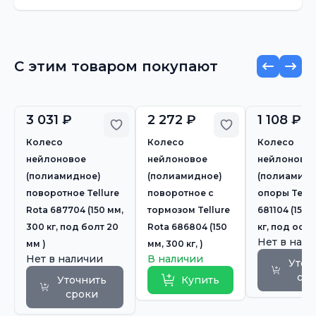
С этим товаром покупают
3 031 ₽
2 272 ₽
1 108 ₽
Добавить в избранное
Добавить в из
Колесо
Колесо
Колесо
нейлоновое
нейлоновое
нейлоново
(полиамидное)
(полиамидное)
(полиамидн
поворотное Tellure
поворотное с
опоры Tellu
Rota 687704 (150 мм,
тормозом Tellure
681104 (150 
300 кг, под болт 20
Rota 686804 (150
кг, под ось 
Нет в нал
мм )
мм, 300 кг, )
Нет в наличии
В наличии
Уточ
ср
Уточнить
Купить
сроки