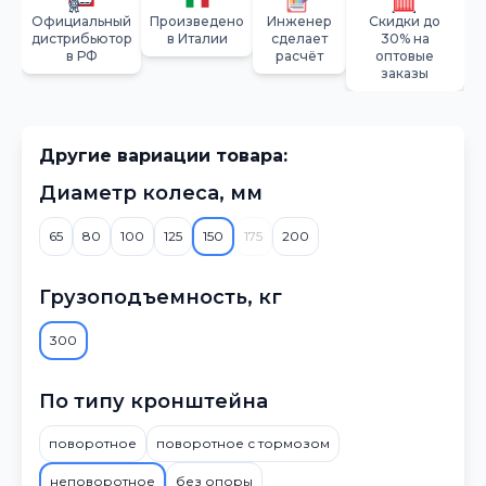
Официальный
Произведено
Инженер
Скидки до
дистрибьютор
в Италии
сделает
30% на
в РФ
расчёт
оптовые
заказы
Другие вариации товара:
Диаметр колеса, мм
65
80
100
125
150
175
200
Грузоподъемность, кг
300
По типу кронштейна
поворотное
поворотное с тормозом
неповоротное
без опоры