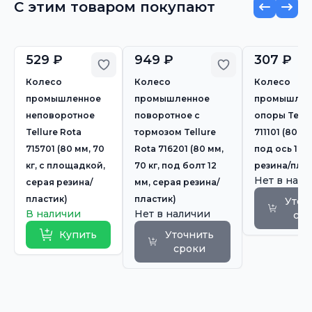
С этим товаром покупают
529 ₽
949 ₽
307 ₽
Добавить в избранное
Добавить в из
Колесо
Колесо
Колесо
промышленное
промышленное
промышлен
неповоротное
поворотное с
опоры Tellu
Tellure Rota
тормозом Tellure
711101 (80 мм
715701 (80 мм, 70
Rota 716201 (80 мм,
под ось 12, 
кг, с площадкой,
70 кг, под болт 12
резина/плас
Нет в нал
серая резина/
мм, серая резина/
пластик)
пластик)
Уточ
В наличии
Нет в наличии
ср
Купить
Уточнить
сроки