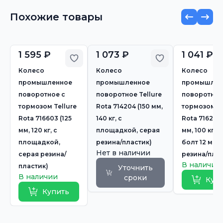
Похожие товары
1 595 ₽
1 073 ₽
1 041 ₽
Добавить в избранное
Добавить в из
Колесо
Колесо
Колесо
промышленное
промышленное
промышлен
поворотное с
поворотное Tellure
поворотное
тормозом Tellure
Rota 714204 (150 мм,
тормозом Te
Rota 716603 (125
140 кг, с
Rota 716202 
мм, 120 кг, с
площадкой, серая
мм, 100 кг, 
площадкой,
резина/пластик)
болт 12 мм,
Нет в наличии
серая резина/
резина/плас
В наличии
пластик)
Уточнить
В наличии
сроки
Куп
Купить