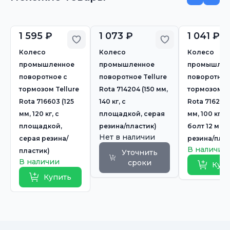
1 595 ₽
1 073 ₽
1 041 ₽
Добавить в избранное
Добавить в из
Колесо
Колесо
Колесо
промышленное
промышленное
промышлен
поворотное с
поворотное Tellure
поворотное
тормозом Tellure
Rota 714204 (150 мм,
тормозом Te
Rota 716603 (125
140 кг, с
Rota 716202 
мм, 120 кг, с
площадкой, серая
мм, 100 кг, 
площадкой,
резина/пластик)
болт 12 мм,
Нет в наличии
серая резина/
резина/плас
В наличии
пластик)
Уточнить
В наличии
сроки
Куп
Купить