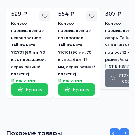
529 ₽
554 ₽
307 ₽
Добавить в избранное
Добавить в избр
Колесо
Колесо
Колесо
промышленное
промышленное
промышленно
неповоротное
поворотное
опоры Tellure
Tellure Rota
Tellure Rota
711101 (80 мм, 7
715701 (80 мм, 70
716101 (80 мм, 70
под ось 12, се
кг, с площадкой,
кг, под болт 12
резина/пласти
Нет в налич
серая резина/
мм, серая резина/
пластик)
пластик)
Уточни
В наличии
В наличии
срок
Купить
Купить
Похожие товары